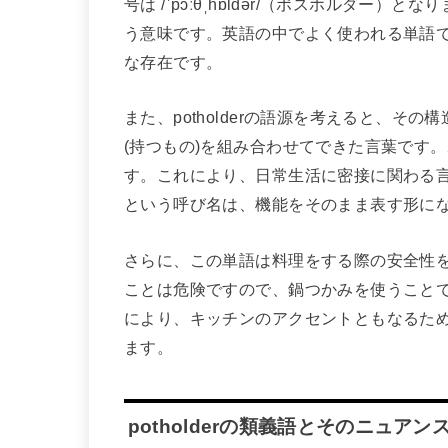
号は /ˈpɔːθˌhɒldər/（ポスホルダ
う意味です。英語の中でよく使われる単語
な存在です。
また、potholderの語源を考えると、その構
(持つもの)を組み合わせてできた言葉です
す。これにより、日常生活に密接に関わる
という呼び名は、機能をそのまま表す形に
さらに、この単語は料理をする際の安全性
ことは危険ですので、鍋つかみを使うこと
により、キッチンのアクセントともなるた
ます。
potholderの類義語とそのニュアン