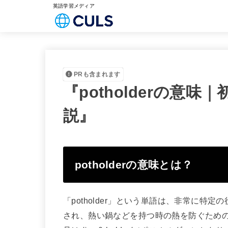
英語学習メディア
PRも含まれます
『potholderの意
説』
potholderの意味とは？
「potholder」という単語は、非常に
され、熱い鍋などを持つ時の熱を防ぐため