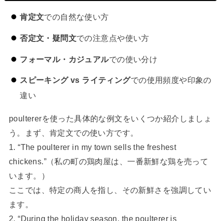
肯定文
での自然な使い方
否定文・疑問文
での注意点や使い方
フォーマル・カジュアル
での使い分け
スピーキング vs ライティング
での使用頻度や印象の
違い
poultererを使った具体的な例文をいくつか紹介しましょ
う。まず、肯定文での使い方です。
1. “The poulterer in my town sells the freshest
chickens.”（私の町の鶏肉屋は、一番新鮮な鶏を売って
います。）
ここでは、特定の商人を指し、その新鮮さを強調してい
ます。
2. “During the holiday season, the poulterer is