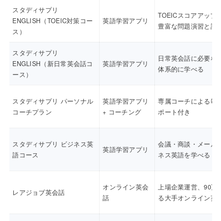
スタディサプリ
TOEICスコアアップ
ENGLISH（TOEIC対策コー
英語学習アプリ
豊富な問題演習と講
ス）
スタディサプリ
日常英会話に必要な
ENGLISH（新日常英会話コ
英語学習アプリ
体系的に学べる
ース）
スタディサプリ パーソナル
英語学習アプリ
専属コーチによる毎
コーチプラン
+ コーチング
ポート付き
スタディサプリ ビジネス英
会議・商談・メール
英語学習アプリ
語コース
ネス英語を学べる
オンライン英会
上場企業運営、90万
レアジョブ英会話
話
る大手オンライン英