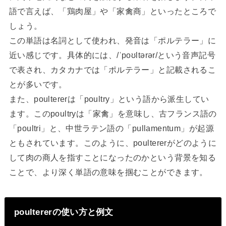
語で言えば、「鶏肉屋」や「家禽商」といったところで
しょう。
この単語は名詞として使われ、発音は「ポルテラー」に
近い感じです。具体的には、/ˈpoʊltərər/という音声記号
で表され、カタカナでは「ポルテラー」と記載されるこ
とが多いです。
また、poultererは「poultry」という語から派生してい
ます。このpoultryは「家禽」を意味し、古フランス語の
「poultri」と、中世ラテン語の「pullamentum」が起源
ともされています。このように、poultererがどのように
して肉の商人を指すことになったのかという背景を知る
ことで、より深く単語の意味を掴むことができます。
poultererの使い方と例文