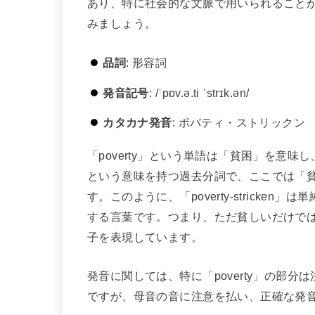
あり、特に社会的な文脈で用いられること
みましょう。
品詞
: 形容詞
発音記号
: /ˈpɒv.ə.ti ˈstrɪk.ən/
カタカナ発音
: ポバティ・ストリックン
「poverty」という単語は「貧困」を意味し
という意味を持つ過去分詞で、ここでは「
す。このように、「poverty-strick
する言葉です。つまり、ただ貧しいだけで
子を表現しています。
発音に関しては、特に「poverty」の部
ですが、母音の音に注意を払い、正確な発