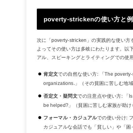
poverty-strickenの使い方と
次に「poverty-stricken」の実践
よってその使い方は多岐にわたります。以
アル、スピーキングとライティングでの使
肯定文
での自然な使い方: 「The poverty-strick
organizations.」（その貧困に苦
否定文・疑問文
での注意点や使い方: 「Is there a
be helped?」（貧困に苦しむ家族が
フォーマル・カジュアル
での使い分け:
カジュアルな会話でも「貧しい」や「困