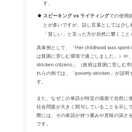
す。
スピーキング vs ライティング
での使用
とが多いですが、話し言葉としては少し
「貧しい」と言った方が自然に響くこと
具体例として、「Her childhood was spent i
は貧困に苦しむ環境で過ごしました。）や、「The govern
stricken citizens.」（政府は貧
れらの例では、「poverty-stricke
す。
また、なぜこの単語が特定の場面で自然に
社会問題が大きく関与していることを示しているた
際には、その単語が持つ重みや意味の深さ
です。