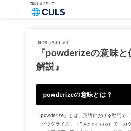
英語学習メディア
PRも含まれます
『powderizeの意
解説』
powderizeの意味とは？
「powderize」とは、英語における動
「パウダライズ」（/ˈpaʊ.dər.aɪz/