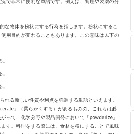
状況で非常に便利な単語です。例えば、調理や製薬の分
に物理的な物体を粉状にする行為を指します。粉状にするこ
、使用目的が変わることもあります。この意味は以下の
る。
る。
る。
とで得られる新しい性質や利点を強調する単語といえます。
acerate」（柔らかくする）があるものの、これらは必
って、化学分野や製品開発において「powderize」
れます。料理をする際には、食材を粉にすることで風味