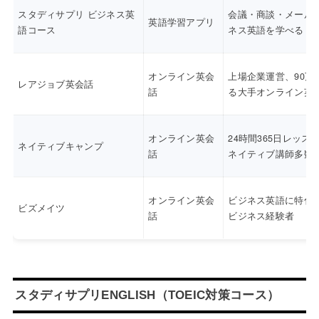
スタディサプリ ビジネス英
会議・商談・メール
英語学習アプリ
語コース
ネス英語を学べる
オンライン英会
上場企業運営、90万
レアジョブ英会話
話
る大手オンライン英
オンライン英会
24時間365日レッス
ネイティブキャンプ
話
ネイティブ講師多数
オンライン英会
ビジネス英語に特化
ビズメイツ
話
ビジネス経験者
スタディサプリENGLISH（TOEIC対策コース）