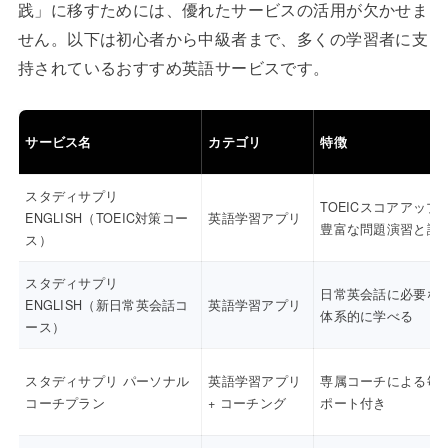
践」に移すためには、優れたサービスの活用が欠かせま
せん。以下は初心者から中級者まで、多くの学習者に支
持されているおすすめ英語サービスです。
サービス名
カテゴリ
特徴
スタディサプリ
TOEICスコアアップ
ENGLISH（TOEIC対策コー
英語学習アプリ
豊富な問題演習と講
ス）
スタディサプリ
日常英会話に必要な
ENGLISH（新日常英会話コ
英語学習アプリ
体系的に学べる
ース）
スタディサプリ パーソナル
英語学習アプリ
専属コーチによる毎
コーチプラン
+ コーチング
ポート付き