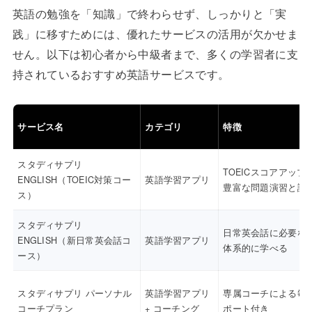
英語の勉強を「知識」で終わらせず、しっかりと「実
践」に移すためには、優れたサービスの活用が欠かせま
せん。以下は初心者から中級者まで、多くの学習者に支
持されているおすすめ英語サービスです。
サービス名
カテゴリ
特徴
スタディサプリ
TOEICスコアアップ
ENGLISH（TOEIC対策コー
英語学習アプリ
豊富な問題演習と講
ス）
スタディサプリ
日常英会話に必要な
ENGLISH（新日常英会話コ
英語学習アプリ
体系的に学べる
ース）
スタディサプリ パーソナル
英語学習アプリ
専属コーチによる毎
コーチプラン
+ コーチング
ポート付き