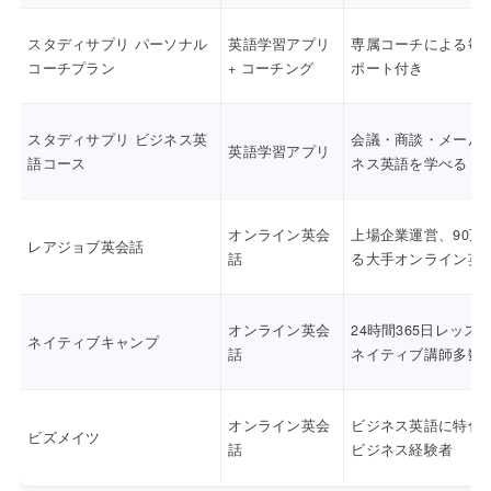
スタディサプリ パーソナル
英語学習アプリ
専属コーチによる毎
コーチプラン
+ コーチング
ポート付き
スタディサプリ ビジネス英
会議・商談・メール
英語学習アプリ
語コース
ネス英語を学べる
オンライン英会
上場企業運営、90万
レアジョブ英会話
話
る大手オンライン英
オンライン英会
24時間365日レッス
ネイティブキャンプ
話
ネイティブ講師多数
オンライン英会
ビジネス英語に特化
ビズメイツ
話
ビジネス経験者