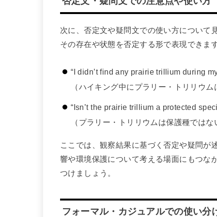
否定文・疑問文での注意点や使い方
次に、否定文や疑問文での使い方について見ていきま
その存在や状態を否定する形で表現できま
“I didn’t find any prairie trillium during m
（ハイキング中にプラリー・トリリウム
“Isn’t the prairie trillium a protected spe
（プラリー・トリリウムは保護種ではな
ここでは、観察結果に基づく否定や疑問が
響や環境保護について考える場面にもつな
つけましょう。
フォーマル・カジュアルでの使い分