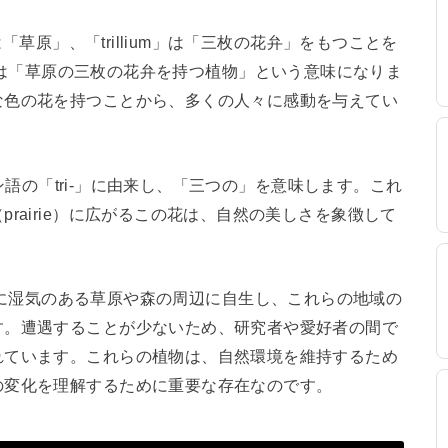
は「草原」、「trillium」は「三枚の花弁」をもつことを
lium」は「草原の三枚の花弁を持つ植物」という意味になりま
な色の花を持つことから、多くの人々に感動を与えてい
テン語の「tri-」に由来し、「三つの」を意味します。これ
rairie）に広がるこの花は、自然の美しさを象徴して
は、一般的に湿気のある草原や森の周辺に自生し、これらの地域の
す。遭遇することが少ないため、研究者や愛好者の間で
れています。これらの植物は、自然環境を維持するため
の変化を理解するために重要な存在なのです。