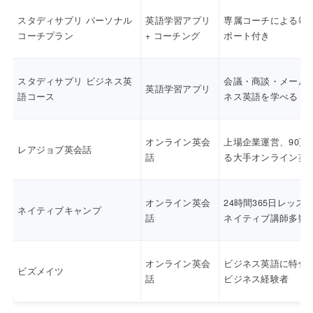
スタディサプリ パーソナル
英語学習アプリ
専属コーチによる毎
コーチプラン
+ コーチング
ポート付き
スタディサプリ ビジネス英
会議・商談・メール
英語学習アプリ
語コース
ネス英語を学べる
オンライン英会
上場企業運営、90万
レアジョブ英会話
話
る大手オンライン英
オンライン英会
24時間365日レッス
ネイティブキャンプ
話
ネイティブ講師多数
オンライン英会
ビジネス英語に特化
ビズメイツ
話
ビジネス経験者