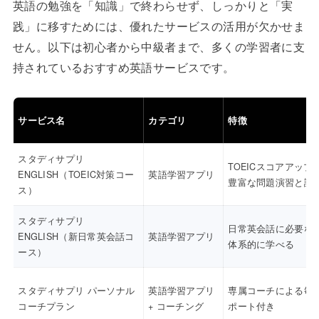
英語の勉強を「知識」で終わらせず、しっかりと「実
践」に移すためには、優れたサービスの活用が欠かせま
せん。以下は初心者から中級者まで、多くの学習者に支
持されているおすすめ英語サービスです。
サービス名
カテゴリ
特徴
スタディサプリ
TOEICスコアアップ
ENGLISH（TOEIC対策コー
英語学習アプリ
豊富な問題演習と講
ス）
スタディサプリ
日常英会話に必要な
ENGLISH（新日常英会話コ
英語学習アプリ
体系的に学べる
ース）
スタディサプリ パーソナル
英語学習アプリ
専属コーチによる毎
コーチプラン
+ コーチング
ポート付き