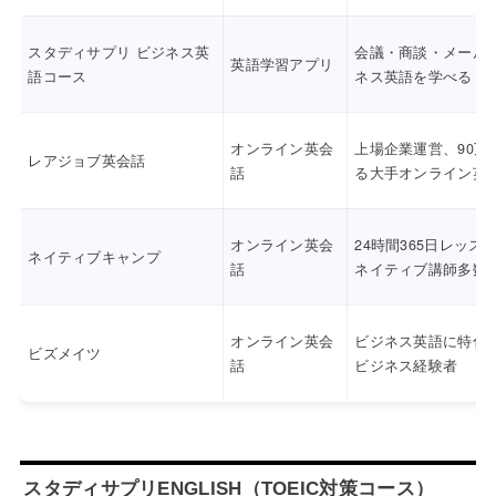
スタディサプリ ビジネス英
会議・商談・メール
英語学習アプリ
語コース
ネス英語を学べる
オンライン英会
上場企業運営、90万
レアジョブ英会話
話
る大手オンライン英
オンライン英会
24時間365日レッス
ネイティブキャンプ
話
ネイティブ講師多数
オンライン英会
ビジネス英語に特化
ビズメイツ
話
ビジネス経験者
スタディサプリENGLISH（TOEIC対策コース）