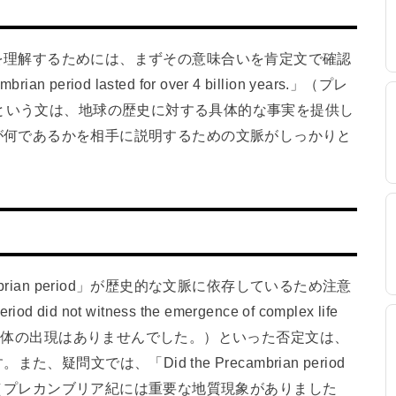
語の使い方を理解するためには、まずその意味合いを肯定文で確認
riod lasted for over 4 billion years.」（プレ
という文は、地球の歴史に対する具体的な事実を提供し
riod」が何であるかを相手に説明するための文脈がしっかりと
rian period」が歴史的な文脈に依存しているため注意
d not witness the emergence of complex life
生命体の出現はありませんでした。）といった否定文は、
問文では、「Did the Precambrian period
al events?」（プレカンブリア紀には重要な地質現象がありました