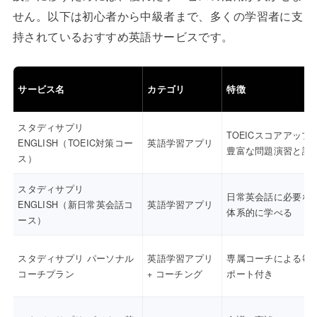
せん。以下は初心者から中級者まで、多くの学習者に支
持されているおすすめ英語サービスです。
サービス名
カテゴリ
特徴
スタディサプリ
TOEICスコアアップ
ENGLISH（TOEIC対策コー
英語学習アプリ
豊富な問題演習と講
ス）
スタディサプリ
日常英会話に必要な
ENGLISH（新日常英会話コ
英語学習アプリ
体系的に学べる
ース）
スタディサプリ パーソナル
英語学習アプリ
専属コーチによる毎
コーチプラン
+ コーチング
ポート付き