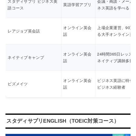
スタディサプリ ビジネス英
会議・商談・メール
英語学習アプリ
語コース
ネス英語を学べる
オンライン英会
上場企業運営、90万
レアジョブ英会話
話
る大手オンライン英
オンライン英会
24時間365日レッス
ネイティブキャンプ
話
ネイティブ講師多数
オンライン英会
ビジネス英語に特化
ビズメイツ
話
ビジネス経験者
スタディサプリENGLISH（TOEIC対策コース）