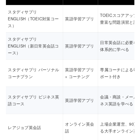
スタディサプリ
TOEICスコアアップ
ENGLISH（TOEIC対策コー
英語学習アプリ
豊富な問題演習と講
ス）
スタディサプリ
日常英会話に必要な
ENGLISH（新日常英会話コ
英語学習アプリ
体系的に学べる
ース）
スタディサプリ パーソナル
英語学習アプリ
専属コーチによる毎
コーチプラン
+ コーチング
ポート付き
スタディサプリ ビジネス英
会議・商談・メール
英語学習アプリ
語コース
ネス英語を学べる
オンライン英会
上場企業運営、90万
レアジョブ英会話
話
る大手オンライン英