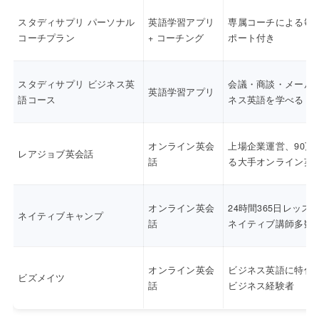
スタディサプリ パーソナル
英語学習アプリ
専属コーチによる毎
コーチプラン
+ コーチング
ポート付き
スタディサプリ ビジネス英
会議・商談・メール
英語学習アプリ
語コース
ネス英語を学べる
オンライン英会
上場企業運営、90万
レアジョブ英会話
話
る大手オンライン英
オンライン英会
24時間365日レッス
ネイティブキャンプ
話
ネイティブ講師多数
オンライン英会
ビジネス英語に特化
ビズメイツ
話
ビジネス経験者