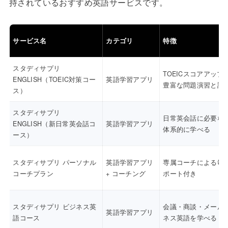
持されているおすすめ英語サービスです。
サービス名
カテゴリ
特徴
スタディサプリ
TOEICスコアアップ
ENGLISH（TOEIC対策コー
英語学習アプリ
豊富な問題演習と講
ス）
スタディサプリ
日常英会話に必要な
ENGLISH（新日常英会話コ
英語学習アプリ
体系的に学べる
ース）
スタディサプリ パーソナル
英語学習アプリ
専属コーチによる毎
コーチプラン
+ コーチング
ポート付き
スタディサプリ ビジネス英
会議・商談・メール
英語学習アプリ
語コース
ネス英語を学べる