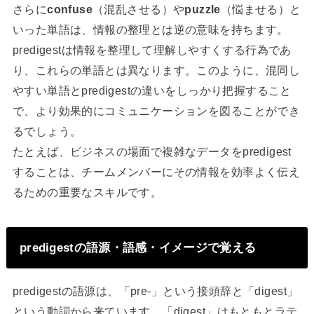
さらに
confuse
（混乱させる）や
puzzle
（悩ませる）と
いった単語は、情報の整理とは逆の意味を持ちます。
predigestは情報を整理して理解しやすくする行為であ
り、これらの単語とは異なります。このように、混同し
やすい単語とpredigestの違いをしっかり把握すること
で、より効果的にコミュニケーションを図ることができ
るでしょう。
たとえば、ビジネスの場面で複雑なデータをpredigest
することは、チームメンバーにその情報を効率よく伝え
るための重要なスキルです。
predigestの語源・語感・イメージで覚える
predigestの語源は、「pre-」という接頭辞と「digest」
という動詞から来ています。「digest」はもともとラテ