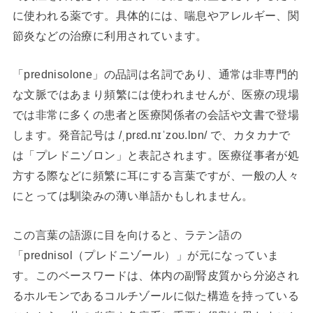
に使われる薬です。具体的には、喘息やアレルギー、関
節炎などの治療に利用されています。
「prednisolone」の品詞は名詞であり、通常は非専門的
な文脈ではあまり頻繁には使われませんが、医療の現場
では非常に多くの患者と医療関係者の会話や文書で登場
します。発音記号は /ˌprɛd.nɪˈzoʊ.lɒn/ で、カタカナで
は「プレドニゾロン」と表記されます。医療従事者が処
方する際などに頻繁に耳にする言葉ですが、一般の人々
にとっては馴染みの薄い単語かもしれません。
この言葉の語源に目を向けると、ラテン語の
「prednisol（プレドニゾール）」が元になっていま
す。このベースワードは、体内の副腎皮質から分泌され
るホルモンであるコルチゾールに似た構造を持っている