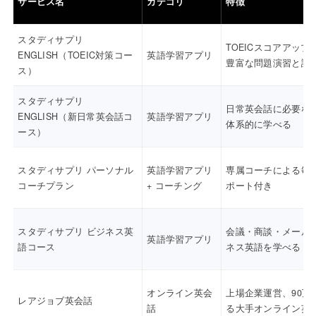
サービス名
カテゴリ
特徴
スタディサプリ
TOEICスコアアップ
ENGLISH（TOEIC対策コー
英語学習アプリ
豊富な問題演習と講
ス）
スタディサプリ
日常英会話に必要な
ENGLISH（新日常英会話コ
英語学習アプリ
体系的に学べる
ース）
スタディサプリ パーソナル
英語学習アプリ
専属コーチによる毎
コーチプラン
+ コーチング
ポート付き
スタディサプリ ビジネス英
会議・商談・メール
英語学習アプリ
語コース
ネス英語を学べる
オンライン英会
上場企業運営、90万
レアジョブ英会話
話
る大手オンライン英