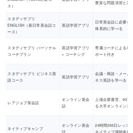
豊富な問題演習と講
ス）
スタディサプリ
日常英会話に必要な
ENGLISH（新日常英会話コ
英語学習アプリ
体系的に学べる
ース）
スタディサプリ パーソナル
英語学習アプリ
専属コーチによる毎
コーチプラン
+ コーチング
ポート付き
スタディサプリ ビジネス英
会議・商談・メール
英語学習アプリ
語コース
ネス英語を学べる
オンライン英会
上場企業運営、90万
レアジョブ英会話
話
る大手オンライン英
オンライン英会
24時間365日レッス
ネイティブキャンプ
話
ネイティブ講師多数