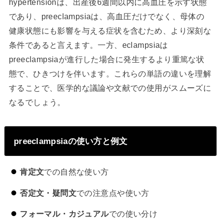
hypertensionは、出産後6週間以内に高血圧を示す状態
であり、preeclampsiaは、高血圧だけでなく、母体の
健康状態にも影響を与える症状を含むため、より深刻な
条件であると言えます。一方、eclampsiaは
preeclampsiaが進行した場合に発生するより重篤な状
態で、ひきつけを伴います。これらの単語の違いを理解
することで、医学的な議論や文献での使用がスムーズに
なるでしょう。
preeclampsiaの使い方と例文
肯定文
での自然な使い方
否定文・疑問文
での注意点や使い方
フォーマル・カジュアル
での使い分け