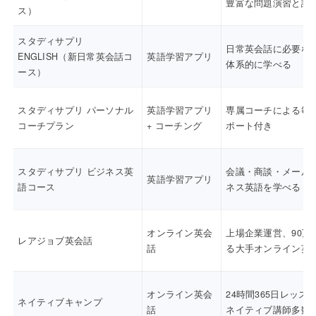
豊富な問題演習と講
ス）
スタディサプリ
日常英会話に必要な
ENGLISH（新日常英会話コ
英語学習アプリ
体系的に学べる
ース）
スタディサプリ パーソナル
英語学習アプリ
専属コーチによる毎
コーチプラン
+ コーチング
ポート付き
スタディサプリ ビジネス英
会議・商談・メール
英語学習アプリ
語コース
ネス英語を学べる
オンライン英会
上場企業運営、90万
レアジョブ英会話
話
る大手オンライン英
オンライン英会
24時間365日レッス
ネイティブキャンプ
話
ネイティブ講師多数