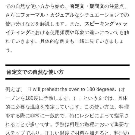
での自然な使い方から始め、
否定文・疑問文
の注意点、
さらに
フォーマル・カジュアル
なシチュエーションでの
使い分けなどを解説します。また、
スピーキング vs ラ
イティング
における使用頻度や印象の違いについても触
れていきます。具体的な例文も一緒に見ていきましょ
う。
肯定文での自然な使い方
例えば、「I will preheat the oven to 180 degrees.（オ
ーブンを180度に予熱します。）」という文では、具体
的に必要な温度を指定しています。この使い方は、料理
をする際に非常に一般的で、特にレシピによって指示さ
れることが多いです。予熱は料理の過程において重要な
ステップであり、正しい温度で材料を加えると、料理の