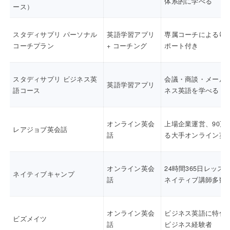
体系的に学べる
ース）
スタディサプリ パーソナル
英語学習アプリ
専属コーチによる毎
コーチプラン
+ コーチング
ポート付き
スタディサプリ ビジネス英
会議・商談・メール
英語学習アプリ
語コース
ネス英語を学べる
オンライン英会
上場企業運営、90万
レアジョブ英会話
話
る大手オンライン英
オンライン英会
24時間365日レッス
ネイティブキャンプ
話
ネイティブ講師多数
オンライン英会
ビジネス英語に特化
ビズメイツ
話
ビジネス経験者