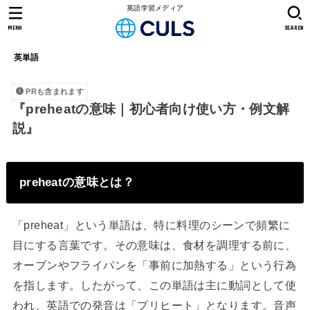
英語学習メディア
MENU
SEARCH
英単語
PRも含まれます
『preheatの意味｜初心者向け使い方・例文解
説』
preheatの意味とは？
「preheat」という単語は、特に料理のシーンで頻繁に
目にする言葉です。その意味は、食材を調理する前に、
オーブンやフライパンを「事前に加熱する」という行為
を指します。したがって、この単語は主に動詞として使
われ、英語での発音は「プリヒート」となります。音声