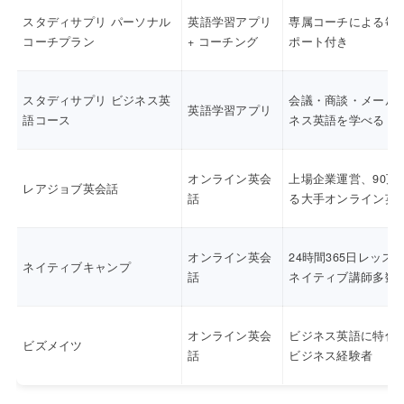
スタディサプリ パーソナル
英語学習アプリ
専属コーチによる毎
コーチプラン
+ コーチング
ポート付き
スタディサプリ ビジネス英
会議・商談・メール
英語学習アプリ
語コース
ネス英語を学べる
オンライン英会
上場企業運営、90万
レアジョブ英会話
話
る大手オンライン英
オンライン英会
24時間365日レッス
ネイティブキャンプ
話
ネイティブ講師多数
オンライン英会
ビジネス英語に特化
ビズメイツ
話
ビジネス経験者