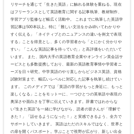
リサーチを通じて「生きた英語」に触れる体験を重ねる。現在
はフリーランスとして英語教育に関する記事執筆、教材制作、
学習アプリ監修など幅広く活動中。 これまでに執筆した英語学
習記事は500本以上。特に「難しい文法をかみ砕いてわかりや
すく伝える」「ネイティブとのニュアンスの違いを例文で表現
する」ことを得意とし、多くの学習者から「とにかく分かりや
すい」「こんな英語記事を待っていた」と高評価をいただいて
います。 また、国内大手の英語教育企業やオンライン英会話サ
ービスとも多数提携しており、最新の英語教育事情や学習者ニ
ーズを日々研究。中学英語のやり直しからビジネス英語、資格
試験対策まで、幅広いレベルに対応した記事を執筆し続けてい
ます。 このメディアでは「英語の学習がもっと身近に、もっと
楽しくなる」ことをモットーに、一つひとつの英単語や表現の
奥深さや面白さを丁寧に伝えていきます。辞書ではわからな
い“生きた英語”を一緒に学びながら、読者の皆さんが「理解で
きた！」「話せるようになった！」と実感できるよう、全力で
サポートしていきます。 英語はただのスキルではなく、世界と
の扉を開くパスポート。学ぶことで視野が広がり、新しい出会