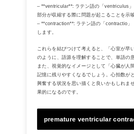
– **ventricular**: ラテン語の「ve
部分が収縮する際に問題が起こることを示
– **contraction**: ラテン語の「co
します。
これらを結びつけて考えると、「心室が早
のように、語源を理解することで、単語の
また、視覚的なイメージとして「心臓が人
記憶に残りやすくなるでしょう。心拍数が
興奮する状況を思い描くと良いかもしれま
果的になるのです。
premature ventricular c