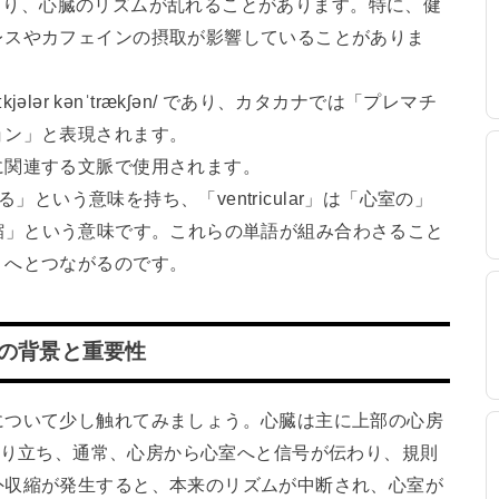
れにより、心臓のリズムが乱れることがあります。特に、健
レスやカフェインの摂取が影響していることがありま
trɪkjələr kənˈtrækʃən/ であり、カタカナでは「プレマチ
ョン」と表現されます。
に関連する文脈で使用されます。
る」という意味を持ち、「ventricular」は「心室の」
は「収縮」という意味です。これらの単語が組み合わさること
」へとつながるのです。
ctionの背景と重要性
について少し触れてみましょう。心臓は主に上部の心房
e）から成り立ち、通常、心房から心室へと信号が伝わり、規則
外収縮が発生すると、本来のリズムが中断され、心室が