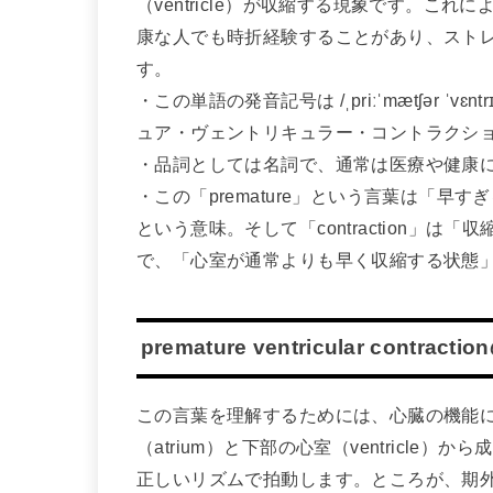
（ventricle）が収縮する現象です。こ
康な人でも時折経験することがあり、スト
す。
・この単語の発音記号は /ˌpriːˈmætʃər ˈvɛn
ュア・ヴェントリキュラー・コントラクシ
・品詞としては名詞で、通常は医療や健康
・この「premature」という言葉は「早すぎ
という意味。そして「contraction」
で、「心室が通常よりも早く収縮する状態
premature ventricular contra
この言葉を理解するためには、心臓の機能
（atrium）と下部の心室（ventricl
正しいリズムで拍動します。ところが、期