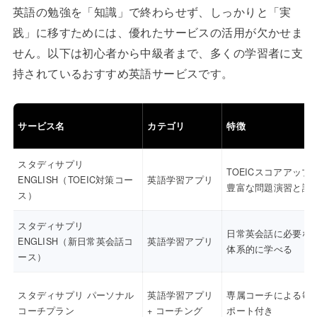
英語の勉強を「知識」で終わらせず、しっかりと「実
践」に移すためには、優れたサービスの活用が欠かせま
せん。以下は初心者から中級者まで、多くの学習者に支
持されているおすすめ英語サービスです。
サービス名
カテゴリ
特徴
スタディサプリ
TOEICスコアアップ
ENGLISH（TOEIC対策コー
英語学習アプリ
豊富な問題演習と講
ス）
スタディサプリ
日常英会話に必要な
ENGLISH（新日常英会話コ
英語学習アプリ
体系的に学べる
ース）
スタディサプリ パーソナル
英語学習アプリ
専属コーチによる毎
コーチプラン
+ コーチング
ポート付き