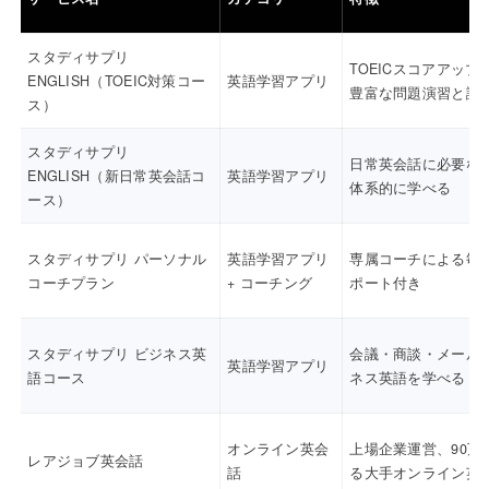
スタディサプリ
TOEICスコアアップ
ENGLISH（TOEIC対策コー
英語学習アプリ
豊富な問題演習と講
ス）
スタディサプリ
日常英会話に必要な
ENGLISH（新日常英会話コ
英語学習アプリ
体系的に学べる
ース）
スタディサプリ パーソナル
英語学習アプリ
専属コーチによる毎
コーチプラン
+ コーチング
ポート付き
スタディサプリ ビジネス英
会議・商談・メール
英語学習アプリ
語コース
ネス英語を学べる
オンライン英会
上場企業運営、90万
レアジョブ英会話
話
る大手オンライン英