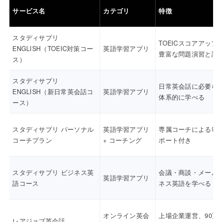
サービス名
カテゴリ
特徴
スタディサプリ
TOEICスコアアップ
ENGLISH（TOEIC対策コー
英語学習アプリ
豊富な問題演習と講
ス）
スタディサプリ
日常英会話に必要な
ENGLISH（新日常英会話コ
英語学習アプリ
体系的に学べる
ース）
スタディサプリ パーソナル
英語学習アプリ
専属コーチによる毎
コーチプラン
+ コーチング
ポート付き
スタディサプリ ビジネス英
会議・商談・メール
英語学習アプリ
語コース
ネス英語を学べる
オンライン英会
上場企業運営、90万
レアジョブ英会話