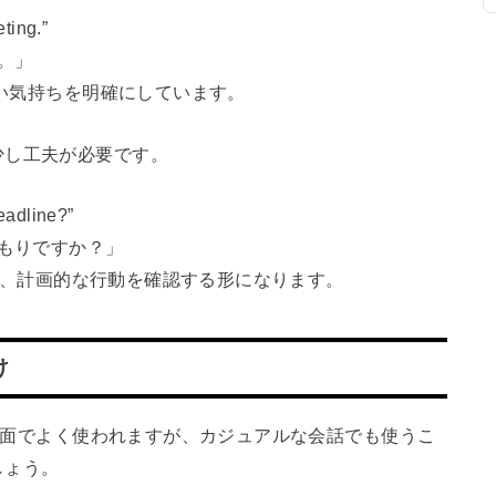
ting.”
。」
ない気持ちを明確にしています。
少し工夫が必要です。
eadline?”
つもりですか？」
ことで、計画的な行動を確認する形になります。
け
の場面でよく使われますが、カジュアルな会話でも使うこ
しょう。