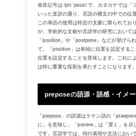
発音記号は /priːˈpoʊz/ で、カタカ
いった直訳の通り、言語の構文の中での位
この単語の使用は特定の文脈に限られてお
が、学術的な文献や言語学の研究において
「position」や「postpone」など
て、「position」は単純に位置を設定する
位置を設定することを意味します。これにより
は特に重要な役割を果たすことになります
preposeの語源・語感・イメ
「prepose」の語源はラテン語の「praep
に」を意味し、「ponere」は「置く」
です。言語学では、特の表現や文法において、