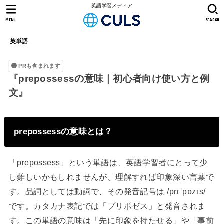
英語学習メディア
MENU
SEARCH
英単語
PRも含まれます
『prepossessの意味｜初心者向け使い方と例
文』
prepossessの意味とは？
「prepossess」という単語は、英語学習者にとって少
し難しいかもしれませんが、理解すれば印象深い言葉で
す。品詞としては動詞で、その発音記号は /prɪˈpɒzɪs/
です。カタカナ表記では「プリポゼス」と発音されま
す。この単語の意味は「先に印象を持たせる」や「事前