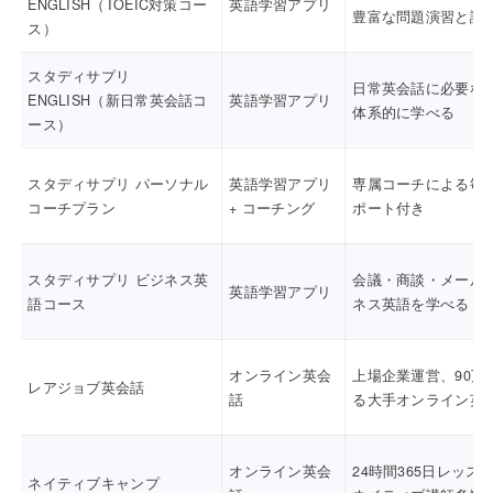
ENGLISH（TOEIC対策コー
英語学習アプリ
豊富な問題演習と講
ス）
スタディサプリ
日常英会話に必要な
ENGLISH（新日常英会話コ
英語学習アプリ
体系的に学べる
ース）
スタディサプリ パーソナル
英語学習アプリ
専属コーチによる毎
コーチプラン
+ コーチング
ポート付き
スタディサプリ ビジネス英
会議・商談・メール
英語学習アプリ
語コース
ネス英語を学べる
オンライン英会
上場企業運営、90万
レアジョブ英会話
話
る大手オンライン英
オンライン英会
24時間365日レッス
ネイティブキャンプ