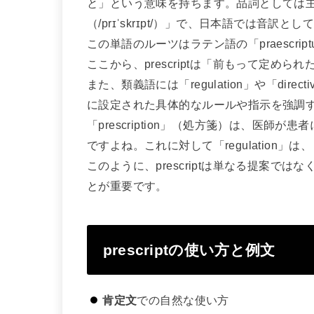
と」という意味を持ちます。品詞としては
（/prɪˈskrɪpt/）」で、日本語では音
この単語のルーツはラテン語の「praescr
ここから、prescriptは「前もって定め
また、類義語には「regulation」や「dire
に設定された具体的なルールや指示を強調
「prescription」（処方箋）は、医
ですよね。これに対して「regulation
このように、prescriptは単なる提案で
とが重要です。
prescriptの使い方と例文
肯定文
での自然な使い方