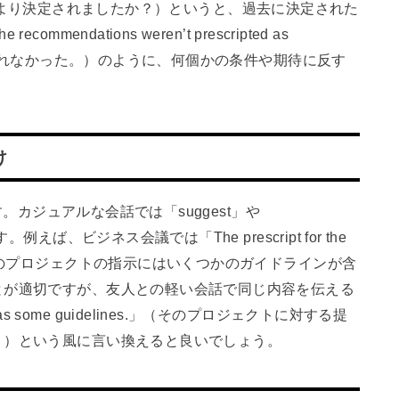
は委員会により決定されましたか？）というと、過去に決定された
ndations weren’t prescripted as
決定されなかった。）のように、何個かの条件や期待に反す
け
す。カジュアルな会話では「suggest」や
えば、ビジネス会議では「The prescript for the
delines.」（そのプロジェクトの指示にはいくつかのガイドラインが含
とが適切ですが、友人との軽い会話で同じ内容を伝える
ect has some guidelines.」（そのプロジェクトに対する提
。）という風に言い換えると良いでしょう。