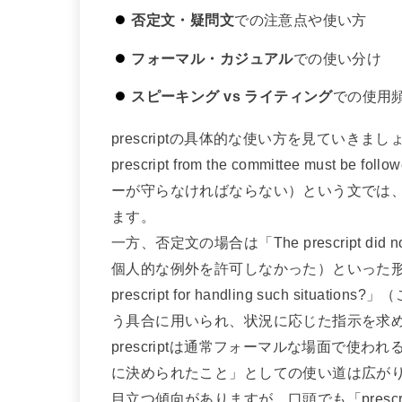
否定文・疑問文
での注意点や使い方
フォーマル・カジュアル
での使い分け
スピーキング vs ライティング
での使用
prescriptの具体的な使い方を見ていき
prescript from the committee must 
ーが守らなければならない）という文では
ます。
一方、否定文の場合は「The prescript did not 
個人的な例外を許可しなかった）といった形で使
prescript for handling such s
う具合に用いられ、状況に応じた指示を求
prescriptは通常フォーマルな場面で使
に決められたこと」としての使い道は広が
目立つ傾向がありますが、口頭でも「presc