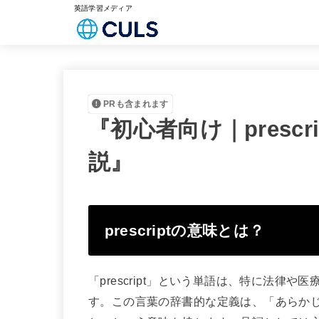
英語学習メディア
PRも含まれます
『初心者向け｜presc
説』
prescriptの意味とは？
「prescript」という単語は、特に法律
す。この言葉の辞書的な定義は、「あらか