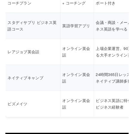
コーチプラン
+ コーチング
ポート付き
スタディサプリ ビジネス英
会議・商談・メール
英語学習アプリ
語コース
ネス英語を学べる
オンライン英会
上場企業運営、90万
レアジョブ英会話
話
る大手オンライン英
オンライン英会
24時間365日レッス
ネイティブキャンプ
話
ネイティブ講師多数
オンライン英会
ビジネス英語に特化
ビズメイツ
話
ビジネス経験者