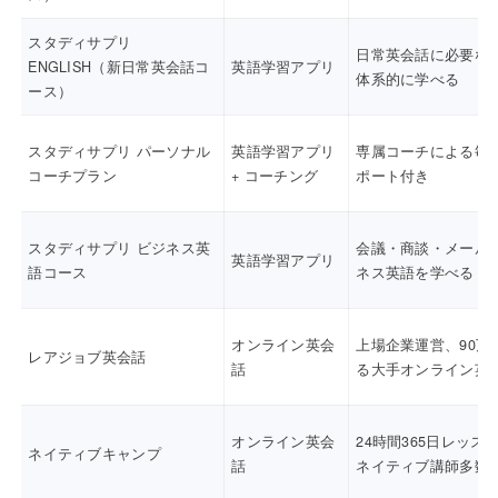
スタディサプリ
日常英会話に必要な
ENGLISH（新日常英会話コ
英語学習アプリ
体系的に学べる
ース）
スタディサプリ パーソナル
英語学習アプリ
専属コーチによる毎
コーチプラン
+ コーチング
ポート付き
スタディサプリ ビジネス英
会議・商談・メール
英語学習アプリ
語コース
ネス英語を学べる
オンライン英会
上場企業運営、90万
レアジョブ英会話
話
る大手オンライン英
オンライン英会
24時間365日レッス
ネイティブキャンプ
話
ネイティブ講師多数