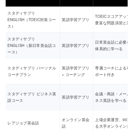
スタディサプリ
TOEICスコアアップ
ENGLISH（TOEIC対策コー
英語学習アプリ
豊富な問題演習と講
ス）
スタディサプリ
日常英会話に必要な
ENGLISH（新日常英会話コ
英語学習アプリ
体系的に学べる
ース）
スタディサプリ パーソナル
英語学習アプリ
専属コーチによる毎
コーチプラン
+ コーチング
ポート付き
スタディサプリ ビジネス英
会議・商談・メール
英語学習アプリ
語コース
ネス英語を学べる
オンライン英会
上場企業運営、90万
レアジョブ英会話
話
る大手オンライン英