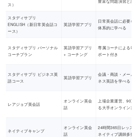
豊富な問題演習と講
ス）
スタディサプリ
日常英会話に必要な
ENGLISH（新日常英会話コ
英語学習アプリ
体系的に学べる
ース）
スタディサプリ パーソナル
英語学習アプリ
専属コーチによる毎
コーチプラン
+ コーチング
ポート付き
スタディサプリ ビジネス英
会議・商談・メール
英語学習アプリ
語コース
ネス英語を学べる
オンライン英会
上場企業運営、90万
レアジョブ英会話
話
る大手オンライン英
オンライン英会
24時間365日レッス
ネイティブキャンプ
話
ネイティブ講師多数