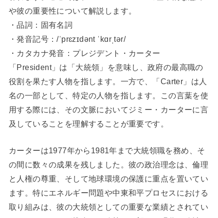
や彼の重要性について解説します。
・品詞：固有名詞
・発音記号：/ˈprɛzɪdənt ˈkɑrˌtər/
・カタカナ発音：プレジデント・カーター
「President」は「大統領」を意味し、政府の最高職の
役割を果たす人物を指します。一方で、「Carter」は人
名の一部として、特定の人物を指します。この言葉を使
用する際には、その文脈においてジミー・カーターに言
及していることを理解することが重要です。
カーターは1977年から1981年まで大統領職を務め、そ
の間に数々の成果を残しました。彼の政治理念は、倫理
と人権の尊重、そして地球環境の保護に重点を置いてい
ます。特にエネルギー問題や中東和平プロセスにおける
取り組みは、彼の大統領としての重要な業績とされてい