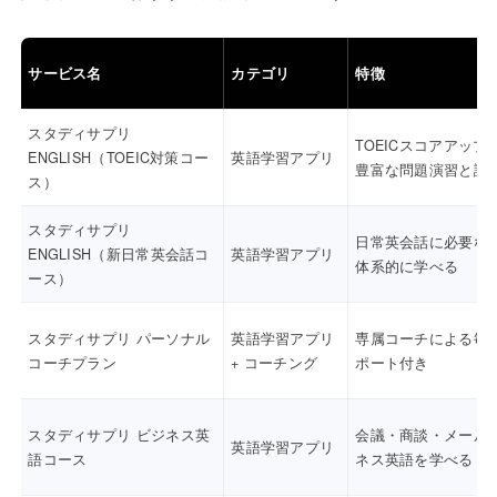
サービス名
カテゴリ
特徴
スタディサプリ
TOEICスコアアップ
ENGLISH（TOEIC対策コー
英語学習アプリ
豊富な問題演習と講
ス）
スタディサプリ
日常英会話に必要な
ENGLISH（新日常英会話コ
英語学習アプリ
体系的に学べる
ース）
スタディサプリ パーソナル
英語学習アプリ
専属コーチによる毎
コーチプラン
+ コーチング
ポート付き
スタディサプリ ビジネス英
会議・商談・メール
英語学習アプリ
語コース
ネス英語を学べる