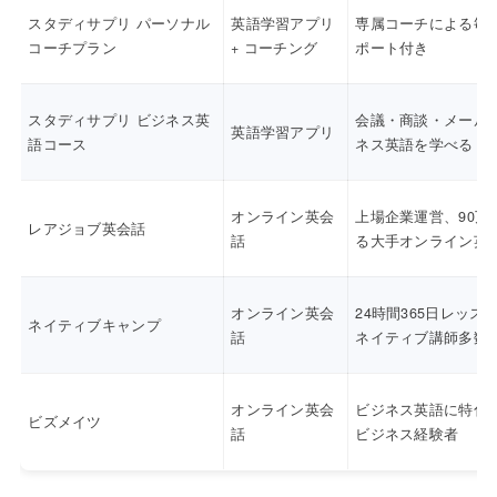
スタディサプリ パーソナル
英語学習アプリ
専属コーチによる毎
コーチプラン
+ コーチング
ポート付き
スタディサプリ ビジネス英
会議・商談・メール
英語学習アプリ
語コース
ネス英語を学べる
オンライン英会
上場企業運営、90万
レアジョブ英会話
話
る大手オンライン英
オンライン英会
24時間365日レッス
ネイティブキャンプ
話
ネイティブ講師多数
オンライン英会
ビジネス英語に特化
ビズメイツ
話
ビジネス経験者