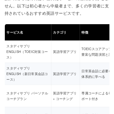
せん。以下は初心者から中級者まで、多くの学習者に支
持されているおすすめ英語サービスです。
サービス名
カテゴリ
特徴
スタディサプリ
TOEICスコアアップ
ENGLISH（TOEIC対策コー
英語学習アプリ
豊富な問題演習と講
ス）
スタディサプリ
日常英会話に必要な
ENGLISH（新日常英会話コ
英語学習アプリ
体系的に学べる
ース）
スタディサプリ パーソナル
英語学習アプリ
専属コーチによる毎
コーチプラン
+ コーチング
ポート付き