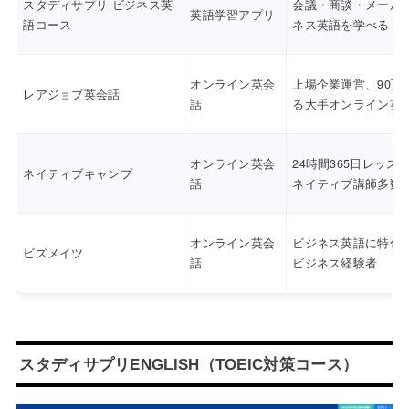
スタディサプリ ビジネス英
会議・商談・メール
英語学習アプリ
語コース
ネス英語を学べる
オンライン英会
上場企業運営、90万
レアジョブ英会話
話
る大手オンライン英
オンライン英会
24時間365日レッス
ネイティブキャンプ
話
ネイティブ講師多数
オンライン英会
ビジネス英語に特化
ビズメイツ
話
ビジネス経験者
スタディサプリENGLISH（TOEIC対策コース）