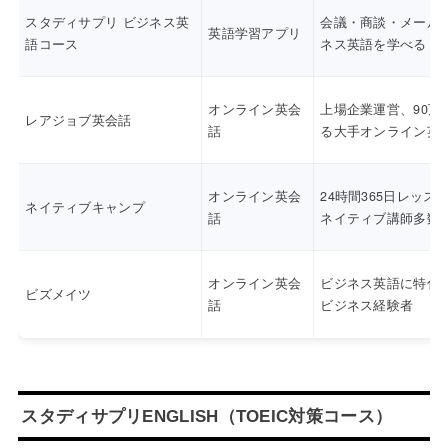
スタディサプリ ビジネス英
会議・商談・メール
英語学習アプリ
語コース
ネス英語を学べる
オンライン英会
上場企業運営、90万
レアジョブ英会話
話
る大手オンライン英
オンライン英会
24時間365日レッス
ネイティブキャンプ
話
ネイティブ講師多数
オンライン英会
ビジネス英語に特化
ビズメイツ
話
ビジネス経験者
スタディサプリENGLISH（TOEIC対策コース）