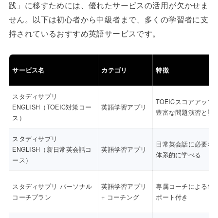
践」に移すためには、優れたサービスの活用が欠かせま
せん。以下は初心者から中級者まで、多くの学習者に支
持されているおすすめ英語サービスです。
サービス名
カテゴリ
特徴
スタディサプリ
TOEICスコアアップ
ENGLISH（TOEIC対策コー
英語学習アプリ
豊富な問題演習と講
ス）
スタディサプリ
日常英会話に必要な
ENGLISH（新日常英会話コ
英語学習アプリ
体系的に学べる
ース）
スタディサプリ パーソナル
英語学習アプリ
専属コーチによる毎
コーチプラン
+ コーチング
ポート付き