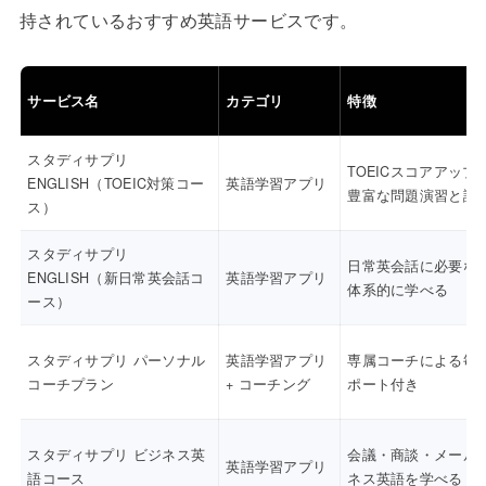
持されているおすすめ英語サービスです。
サービス名
カテゴリ
特徴
スタディサプリ
TOEICスコアアップ
ENGLISH（TOEIC対策コー
英語学習アプリ
豊富な問題演習と講
ス）
スタディサプリ
日常英会話に必要な
ENGLISH（新日常英会話コ
英語学習アプリ
体系的に学べる
ース）
スタディサプリ パーソナル
英語学習アプリ
専属コーチによる毎
コーチプラン
+ コーチング
ポート付き
スタディサプリ ビジネス英
会議・商談・メール
英語学習アプリ
語コース
ネス英語を学べる