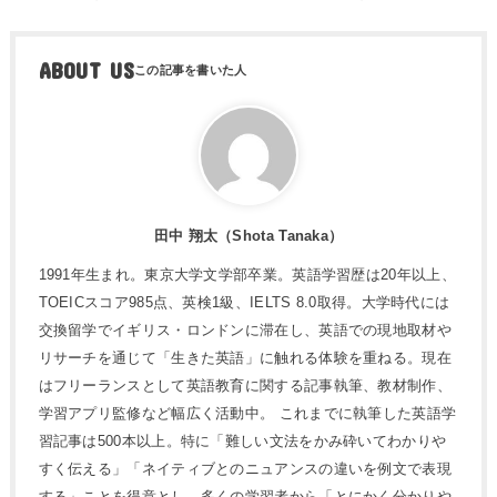
ABOUT US
田中 翔太（Shota Tanaka）
1991年生まれ。東京大学文学部卒業。英語学習歴は20年以上、
TOEICスコア985点、英検1級、IELTS 8.0取得。大学時代には
交換留学でイギリス・ロンドンに滞在し、英語での現地取材や
リサーチを通じて「生きた英語」に触れる体験を重ねる。現在
はフリーランスとして英語教育に関する記事執筆、教材制作、
学習アプリ監修など幅広く活動中。 これまでに執筆した英語学
習記事は500本以上。特に「難しい文法をかみ砕いてわかりや
すく伝える」「ネイティブとのニュアンスの違いを例文で表現
する」ことを得意とし、多くの学習者から「とにかく分かりや