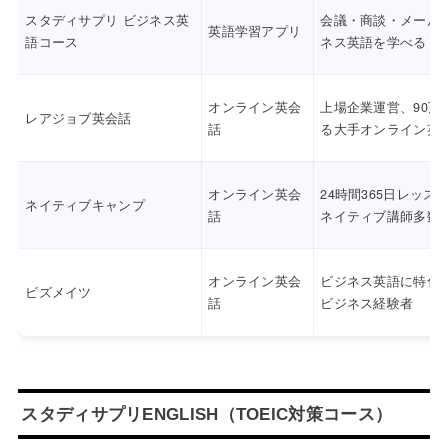
スタディサプリ ビジネス英
会議・商談・メール
英語学習アプリ
語コース
ネス英語を学べる
オンライン英会
上場企業運営、90万
レアジョブ英会話
話
る大手オンライン英
オンライン英会
24時間365日レッス
ネイティブキャンプ
話
ネイティブ講師多数
オンライン英会
ビジネス英語に特化
ビズメイツ
話
ビジネス経験者
スタディサプリENGLISH（TOEIC対策コース）