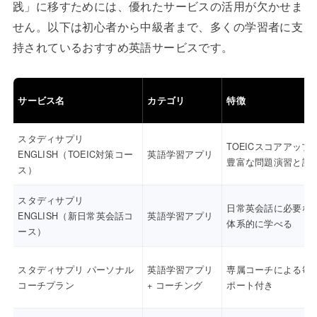
践」に移すためには、優れたサービスの活用が欠かせま
せん。以下は初心者から中級者まで、多くの学習者に支
持されているおすすめ英語サービスです。
サービス名
カテゴリ
特徴
スタディサプリ
TOEICスコアアップ
ENGLISH（TOEIC対策コー
英語学習アプリ
豊富な問題演習と講
ス）
スタディサプリ
日常英会話に必要な
ENGLISH（新日常英会話コ
英語学習アプリ
体系的に学べる
ース）
スタディサプリ パーソナル
英語学習アプリ
専属コーチによる毎
コーチプラン
+ コーチング
ポート付き