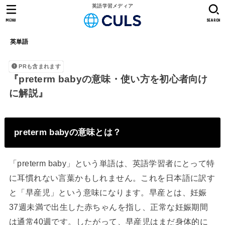
英語学習メディア
MENU
SEARCH
英単語
PRも含まれます
『preterm babyの意味・使い方を初心者向け
に解説』
preterm babyの意味とは？
「preterm baby」という単語は、英語学習者にとって特
に耳慣れない言葉かもしれません。これを日本語に訳す
と「早産児」という意味になります。早産とは、妊娠
37週未満で出生した赤ちゃんを指し、正常な妊娠期間
は通常40週です。したがって、早産児はまだ身体的に