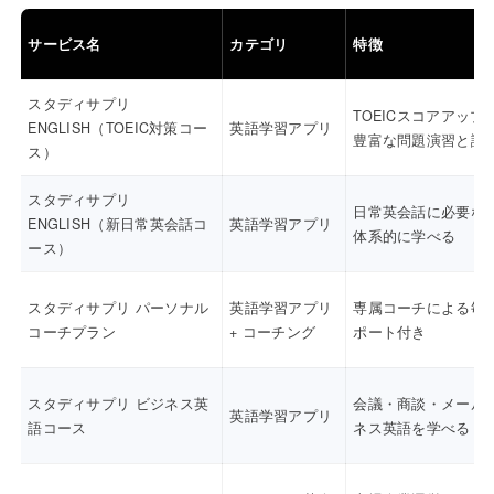
サービス名
カテゴリ
特徴
スタディサプリ
TOEICスコアアップ
ENGLISH（TOEIC対策コー
英語学習アプリ
豊富な問題演習と講
ス）
スタディサプリ
日常英会話に必要な
ENGLISH（新日常英会話コ
英語学習アプリ
体系的に学べる
ース）
スタディサプリ パーソナル
英語学習アプリ
専属コーチによる毎
コーチプラン
+ コーチング
ポート付き
スタディサプリ ビジネス英
会議・商談・メール
英語学習アプリ
語コース
ネス英語を学べる