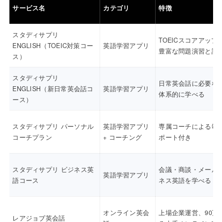
サービス名
カテゴリ
特徴
スタディサプリ
TOEICスコアアップ
ENGLISH（TOEIC対策コー
英語学習アプリ
豊富な問題演習と講
ス）
スタディサプリ
日常英会話に必要な
ENGLISH（新日常英会話コ
英語学習アプリ
体系的に学べる
ース）
スタディサプリ パーソナル
英語学習アプリ
専属コーチによる毎
コーチプラン
+ コーチング
ポート付き
スタディサプリ ビジネス英
会議・商談・メール
英語学習アプリ
語コース
ネス英語を学べる
オンライン英会
上場企業運営、90万
レアジョブ英会話