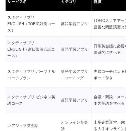
サービス名
カテゴリ
特徴
スタディサプリ
TOEICスコアアップ
ENGLISH（TOEIC対策コー
英語学習アプリ
豊富な問題演習と講
ス）
スタディサプリ
日常英会話に必要な
ENGLISH（新日常英会話コ
英語学習アプリ
体系的に学べる
ース）
スタディサプリ パーソナル
英語学習アプリ
専属コーチによる毎
コーチプラン
+ コーチング
ポート付き
スタディサプリ ビジネス英
会議・商談・メール
英語学習アプリ
語コース
ネス英語を学べる
オンライン英会
上場企業運営、90万
レアジョブ英会話
話
る大手オンライン英