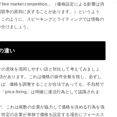
ciple of free market competition.」（価格設定による影響は消
場競争の原則に反することがあります。）というよう
。このように、スピーキングとライティングでは情報の
い分けましょう。
との違い
るため、その意味を混同しやすい語と対比して考えてみましょ
」という単語があります。これは価格の操作全般を指し、必ずし
えば、価格を調整することが合法であっても、不自然で
、「price-fixing」は明確に違法行為として認識されま
いますが、これは複数の企業が協力して価格を決める行為を強
使用では、特定の企業が単独で価格を設定する場合にフォーカス