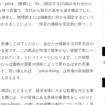
の「price」(価格)と「fix」(固定する)の組み合わせから
起源を持つ言葉で、古代から取引の基本を成す概念でした。
r” から派生し、物理的または抽象的に何かを固定するという
合わさることにより、「特定の価格を安定的に保つ」と
るために、想像してみてください。あなたが体験する日常生活の
いる姿です。この商品が市場で競争がない状態で常に一
定されている」というイメージになります。この状態
来ならば価格が需要や供給によって変わるはずの市場
言い換えれば、「price-fixing」は市場の自由競争
とも言えます。
るビジネス用語にとどまらず、経済全体に大きな影響を与える重
える際には、その背後にある意味や重要性をしっかりと
ice-fixing」の使い方や実際の例文について詳しく見