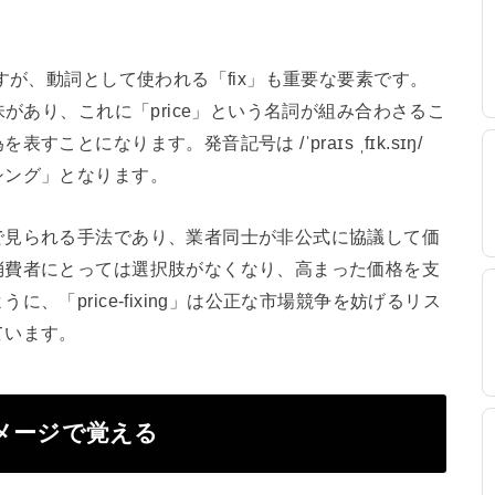
すが、動詞として使われる「fix」も重要な要素です。
味があり、これに「price」という名詞が組み合わさるこ
とになります。発音記号は /ˈpraɪs ˌfɪk.sɪŋ/
シング」となります。
で見られる手法であり、業者同士が非公式に協議して価
消費者にとっては選択肢がなくなり、高まった価格を支
、「price-fixing」は公正な市場競争を妨げるリス
ています。
・イメージで覚える