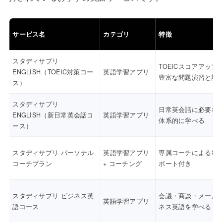
サービス名
カテゴリ
特徴
スタディサプリ
TOEICスコアアップ
ENGLISH（TOEIC対策コー
英語学習アプリ
豊富な問題演習と講
ス）
スタディサプリ
日常英会話に必要な
ENGLISH（新日常英会話コ
英語学習アプリ
体系的に学べる
ース）
スタディサプリ パーソナル
英語学習アプリ
専属コーチによる毎
コーチプラン
+ コーチング
ポート付き
スタディサプリ ビジネス英
会議・商談・メール
英語学習アプリ
語コース
ネス英語を学べる