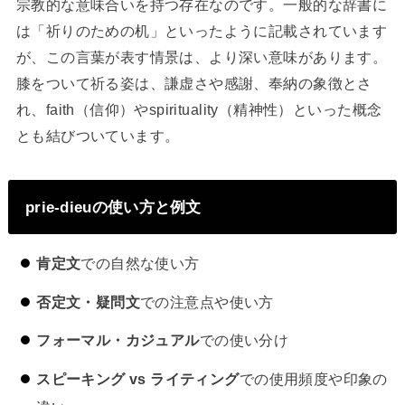
宗教的な意味合いを持つ存在なのです。一般的な辞書に
は「祈りのための机」といったように記載されています
が、この言葉が表す情景は、より深い意味があります。
膝をついて祈る姿は、謙虚さや感謝、奉納の象徴とさ
れ、faith（信仰）やspirituality（精神性）といった概念
とも結びついています。
prie-dieuの使い方と例文
肯定文
での自然な使い方
否定文・疑問文
での注意点や使い方
フォーマル・カジュアル
での使い分け
スピーキング vs ライティング
での使用頻度や印象の