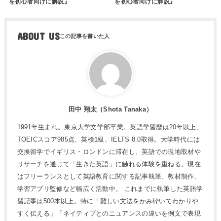
を初心者向けに解説』
を初心者向けに解説』
ABOUT US
田中 翔太（Shota Tanaka）
1991年生まれ。東京大学文学部卒業。英語学習歴は20年以上、
TOEICスコア985点、英検1級、IELTS 8.0取得。大学時代には
交換留学でイギリス・ロンドンに滞在し、英語での現地取材や
リサーチを通じて「生きた英語」に触れる体験を重ねる。現在
はフリーランスとして英語教育に関する記事執筆、教材制作、
学習アプリ監修など幅広く活動中。 これまでに執筆した英語学
習記事は500本以上。特に「難しい文法をかみ砕いてわかりや
すく伝える」「ネイティブとのニュアンスの違いを例文で表現