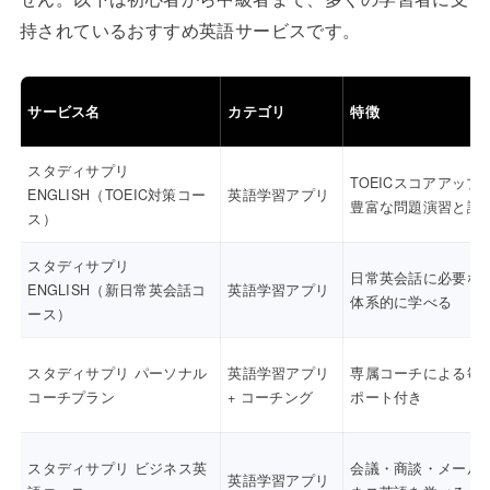
持されているおすすめ英語サービスです。
サービス名
カテゴリ
特徴
スタディサプリ
TOEICスコアアップ
ENGLISH（TOEIC対策コー
英語学習アプリ
豊富な問題演習と講
ス）
スタディサプリ
日常英会話に必要な
ENGLISH（新日常英会話コ
英語学習アプリ
体系的に学べる
ース）
スタディサプリ パーソナル
英語学習アプリ
専属コーチによる毎
コーチプラン
+ コーチング
ポート付き
スタディサプリ ビジネス英
会議・商談・メール
英語学習アプリ