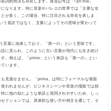
的用法も存在します。発音記号は「/ˈpriːmə/」
音になります。特に音楽やバレエの世界では「主要な女
ことが多く、この場合、特に注目される存在を表しま
」という直訳ではなく、文脈によってその意味が変わって
という言葉に由来しており、「第一の」という意味です。
単語に見られ、このように古い言葉が現代にも生き続け
す。例えば、「prime」という単語も「第一の」とい
っています。
も見逃せません。「prima」は特にフォーマルな場面
り使われませんが、ビジネスシーンや音楽の場面では頻
、特に他の似たような単語と混同されやすいため、しっ
のセクションでは、具体的な使い方や例文を通じて、そ