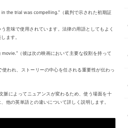
nted in the trial was compelling.”（裁判で示された初期証
の」という意味で使用されています。法律の用語としてもよく
表します。
e upcoming movie.”（彼は次の映画において主要な役割を持って
意味で使われ、ストーリーの中心を任される重要性が伝わっ
」は文脈によってニュアンスが変わるため、使う場面を十
は、他の英単語との違いについて詳しく説明します。