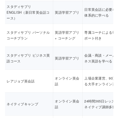
スタディサプリ
日常英会話に必要な
ENGLISH（新日常英会話コ
英語学習アプリ
体系的に学べる
ース）
スタディサプリ パーソナル
英語学習アプリ
専属コーチによる毎
コーチプラン
+ コーチング
ポート付き
スタディサプリ ビジネス英
会議・商談・メール
英語学習アプリ
語コース
ネス英語を学べる
オンライン英会
上場企業運営、90万
レアジョブ英会話
話
る大手オンライン英
オンライン英会
24時間365日レッス
ネイティブキャンプ
話
ネイティブ講師多数