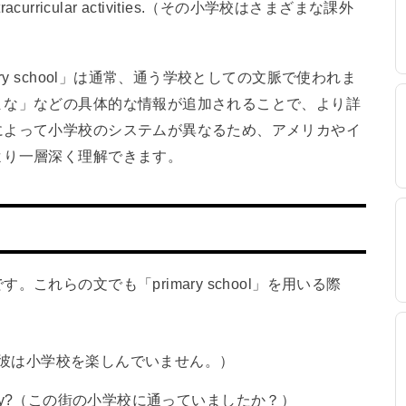
y of extracurricular activities.（その小学校はさまざまな課外
y school」は通常、通う学校としての文脈で使われま
まな」などの具体的な情報が追加されることで、より詳
によって小学校のシステムが異なるため、アメリカやイ
より一層深く理解できます。
れらの文でも「primary school」を用いる際
 school.（彼は小学校を楽しんでいません。）
 in this city?（この街の小学校に通っていましたか？）