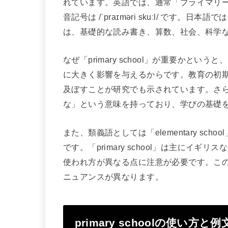
れています。英語では、通常「プライマリ
音記号は /ˈpraɪməri skuːl/ で
は、基礎的な読み書き、算数、社会、科学
なぜ「primary school」が重要かと
に大きく影響を与えるからです。教育の初
及ぼすことが研究でも示されています。さらに
な」という意味を持っており、学びの基礎
また、類義語としては「elementary s
です。「primary school」は主にイ
使われ方が異なる点に注意が必要です。こ
ニュアンスが異なります。
primary schoolの使い方と例