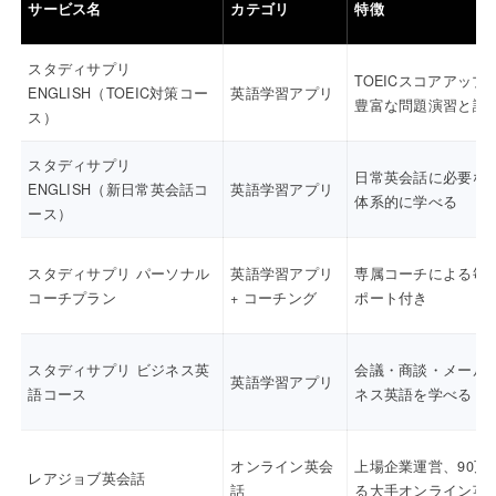
サービス名
カテゴリ
特徴
スタディサプリ
TOEICスコアアップ
ENGLISH（TOEIC対策コー
英語学習アプリ
豊富な問題演習と講
ス）
スタディサプリ
日常英会話に必要な
ENGLISH（新日常英会話コ
英語学習アプリ
体系的に学べる
ース）
スタディサプリ パーソナル
英語学習アプリ
専属コーチによる毎
コーチプラン
+ コーチング
ポート付き
スタディサプリ ビジネス英
会議・商談・メール
英語学習アプリ
語コース
ネス英語を学べる
オンライン英会
上場企業運営、90万
レアジョブ英会話
話
る大手オンライン英