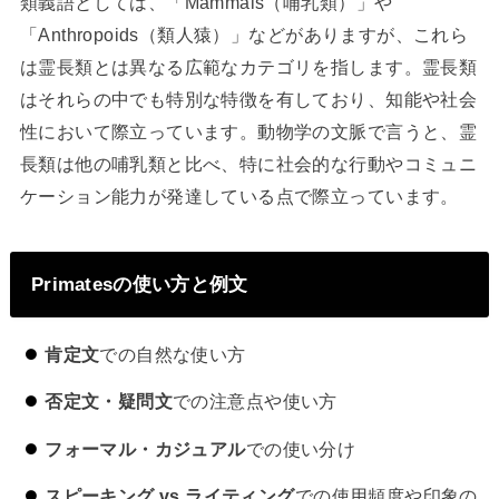
類義語としては、「Mammals（哺乳類）」や
「Anthropoids（類人猿）」などがありますが、これら
は霊長類とは異なる広範なカテゴリを指します。霊長類
はそれらの中でも特別な特徴を有しており、知能や社会
性において際立っています。動物学の文脈で言うと、霊
長類は他の哺乳類と比べ、特に社会的な行動やコミュニ
ケーション能力が発達している点で際立っています。
Primatesの使い方と例文
肯定文
での自然な使い方
否定文・疑問文
での注意点や使い方
フォーマル・カジュアル
での使い分け
スピーキング vs ライティング
での使用頻度や印象の