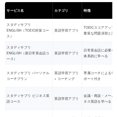
サービス名
カテゴリ
特徴
スタディサプリ
TOEICスコアアップ
ENGLISH（TOEIC対策コー
英語学習アプリ
豊富な問題演習と講
ス）
スタディサプリ
日常英会話に必要な
ENGLISH（新日常英会話コ
英語学習アプリ
体系的に学べる
ース）
スタディサプリ パーソナル
英語学習アプリ
専属コーチによる毎
コーチプラン
+ コーチング
ポート付き
スタディサプリ ビジネス英
会議・商談・メール
英語学習アプリ
語コース
ネス英語を学べる