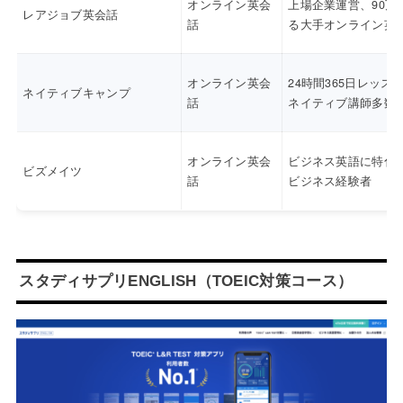
オンライン英会
上場企業運営、90万
レアジョブ英会話
話
る大手オンライン英
オンライン英会
24時間365日レッス
ネイティブキャンプ
話
ネイティブ講師多数
オンライン英会
ビジネス英語に特化
ビズメイツ
話
ビジネス経験者
スタディサプリENGLISH（TOEIC対策コース）