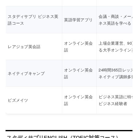
スタディサプリ ビジネス英
会議・商談・メール
英語学習アプリ
語コース
ネス英語を学べる
オンライン英会
上場企業運営、90万
レアジョブ英会話
話
る大手オンライン英
オンライン英会
24時間365日レッス
ネイティブキャンプ
話
ネイティブ講師多数
オンライン英会
ビジネス英語に特化
ビズメイツ
話
ビジネス経験者
スタディサプリENGLISH（TOEIC対策コース）