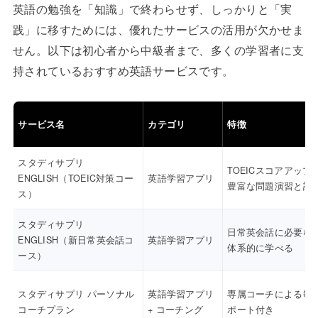
英語の勉強を「知識」で終わらせず、しっかりと「実
践」に移すためには、優れたサービスの活用が欠かせま
せん。以下は初心者から中級者まで、多くの学習者に支
持されているおすすめ英語サービスです。
サービス名
カテゴリ
特徴
スタディサプリ
TOEICスコアアップ
ENGLISH（TOEIC対策コー
英語学習アプリ
豊富な問題演習と講
ス）
スタディサプリ
日常英会話に必要な
ENGLISH（新日常英会話コ
英語学習アプリ
体系的に学べる
ース）
スタディサプリ パーソナル
英語学習アプリ
専属コーチによる毎
コーチプラン
+ コーチング
ポート付き