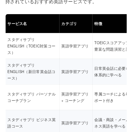
持されているおすすめ英語サービスです。
サービス名
カテゴリ
特徴
スタディサプリ
TOEICスコアアップ
ENGLISH（TOEIC対策コー
英語学習アプリ
豊富な問題演習と講
ス）
スタディサプリ
日常英会話に必要な
ENGLISH（新日常英会話コ
英語学習アプリ
体系的に学べる
ース）
スタディサプリ パーソナル
英語学習アプリ
専属コーチによる毎
コーチプラン
+ コーチング
ポート付き
スタディサプリ ビジネス英
会議・商談・メール
英語学習アプリ
語コース
ネス英語を学べる